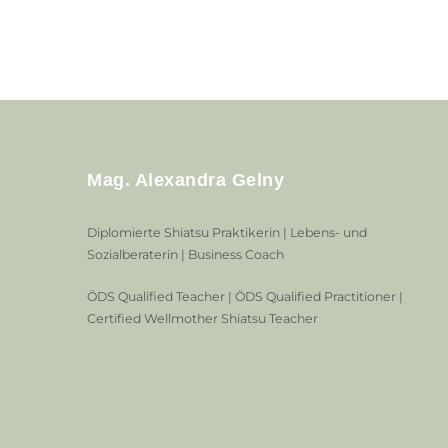
Mag. Alexandra Gelny
Diplomierte Shiatsu Praktikerin | Lebens- und
Sozialberaterin | Business Coach
ÖDS Qualified Teacher | ÖDS Qualified Practitioner |
Certified Wellmother Shiatsu Teacher