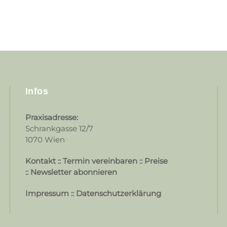
Infos
Praxisadresse:
Schrankgasse 12/7
1070 Wien
Kontakt
::
Termin vereinbaren
::
Preise
::
Newsletter abonnieren
Impressum
::
Datenschutzerklärung