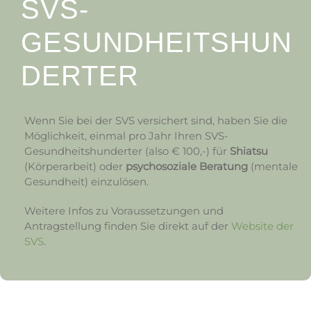
SVS-
GESUNDHEITSHUN
DERTER
Wenn Sie bei der SVS versichert sind, haben Sie die
Möglichkeit, einmal pro Jahr Ihren SVS-
Gesundheitshunderter (also € 100,-) für
Shiatsu
(Körperarbeit) oder
psychosoziale Beratung
(mentale
Gesundheit) einzulösen.
Weitere Infos zu Voraussetzungen und
Antragstellung finden Sie direkt auf der
Website der
SVS
.