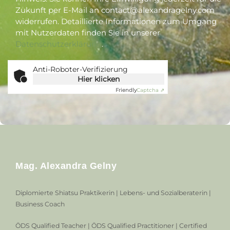
Zukunft per E-Mail an contact@alexandragelny.com
widerrufen. Detaillierte Informationen zum Umgang
mit Nutzerdaten finden Sie in unserer
Datenschutzerklärung
.
Anti-Roboter-Verifizierung
Hier klicken
Friendly
Captcha ⇗
Mag. Alexandra Gelny
Diplomierte Shiatsu Praktikerin | Lebens- und Sozialberaterin |
Business Coach
ÖDS Qualified Teacher | ÖDS Qualified Practitioner | Certified