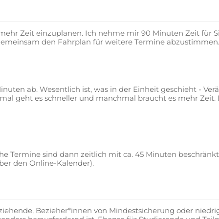
 mehr Zeit einzuplanen. Ich nehme mir 90 Minuten Zeit für Si
 gemeinsam den Fahrplan für weitere Termine abzustimmen. In
uten ab. Wesentlich ist, was in der Einheit geschieht - Verän
hmal geht es schneller und manchmal braucht es mehr Zeit. D
che Termine sind dann zeitlich mit ca. 45 Minuten beschränkt.
über den Online-Kalender).
rziehende, Bezieher*innen von Mindestsicherung oder niedri