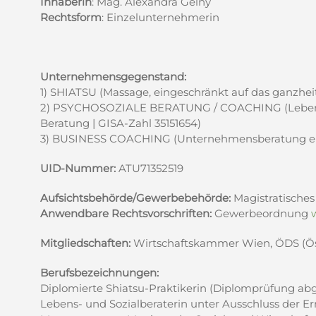
Inhaberin
: Mag. Alexandra Gelny
Rechtsform
: Einzelunternehmerin
Unternehmensgegenstand:
1) SHIATSU (Massage, eingeschränkt auf das ganzheit
2) PSYCHOSOZIALE BERATUNG / COACHING (Lebens- u
Beratung | GISA-Zahl 35151654)
3) BUSINESS COACHING (Unternehmensberatung eins
UID-Nummer:
ATU71352519
Aufsichtsbehörde/Gewerbebehörde:
Magistratisches
Anwendbare Rechtsvorschriften:
Gewerbeordnung
Mitgliedschaften:
Wirtschaftskammer Wien, ÖDS (Öst
Berufsbezeichnungen:
Diplomierte Shiatsu-Praktikerin (Diplomprüfung abge
Lebens- und Sozialberaterin unter Ausschluss der 