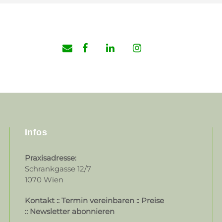
Infos
Praxisadresse:
Schrankgasse 12/7
1070 Wien
Kontakt
::
Termin vereinbaren
::
Preise
::
Newsletter abonnieren