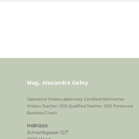
Mag. Alexandra Gelny
Operatrice Shiatsu diplomata. Certified Wellmother
Shiatsu Teacher. ÖDS Qualified Teacher. ÖDS Portavoce.
Business Coach.
Indirizzo:
Schrankgasse 12/7