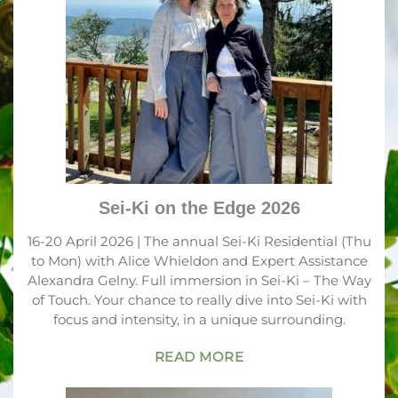
Sei-Ki on the Edge 2026
16-20 April 2026
/
Alexandra Gelny
/
Alice
Whieldon
/
BergZendo Hohe Wand
/
corso
residenziale
/
English
/
Sei-Ki
/
tedesco
Sei-Ki on the Edge 2026
16-20 April 2026 | The annual Sei-Ki Residential (Thu
to Mon) with Alice Whieldon and Expert Assistance
Alexandra Gelny. Full immersion in Sei-Ki – The Way
of Touch. Your chance to really dive into Sei-Ki with
focus and intensity, in a unique surrounding.
READ MORE