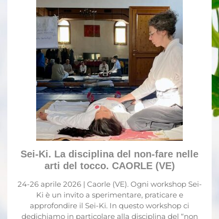
Sei-Ki. La disciplina del non-
fare nelle arti del tocco.
CAORLE (VE)
24-26 aprile
/
Caorle
/
Italiano
/
Sei-Ki
Sei-Ki. La disciplina del non-fare nelle
arti del tocco. CAORLE (VE)
24-26 aprile 2026 | Caorle (VE). Ogni workshop Sei-
Ki è un invito a sperimentare, praticare e
approfondire il Sei-Ki. In questo workshop ci
dedichiamo in particolare alla disciplina del “non