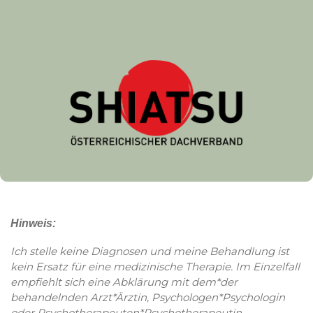
Hinweis:
Ich stelle keine Diagnosen und meine Behandlung ist
kein Ersatz für eine medizinische Therapie. Im Einzelfall
empfiehlt sich eine Abklärung mit dem*der
behandelnden Arzt*Ärztin, Psychologen*Psychologin
oder Psychotherapeuten*Psychotherapeutin.