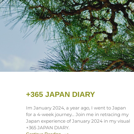
+365 JAPAN DIARY
Im January 2024, a year ago, I went to Japan
for a 4-week journey… Join me in retracing my
Japan experience of January 2024 in my visual
+365 JAPAN DIARY.