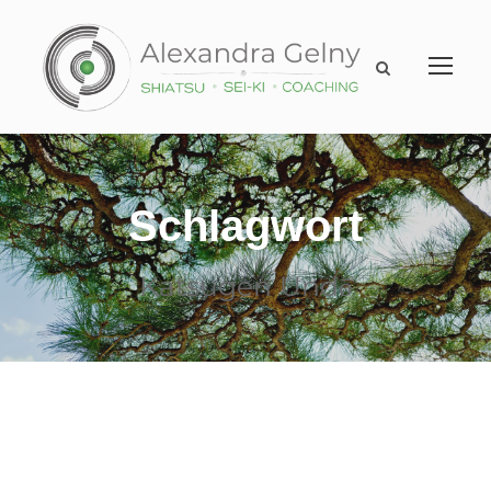
Schlagwort
Katsugen Undō