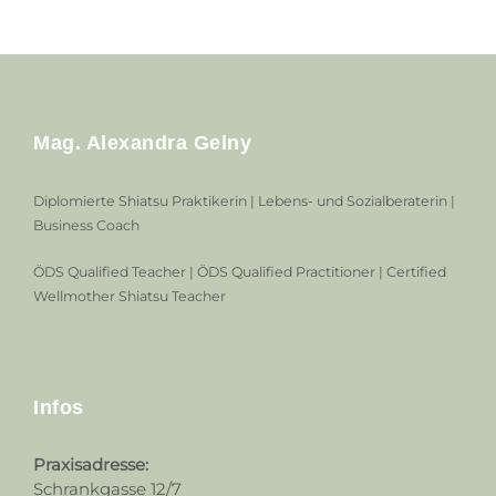
Mag. Alexandra Gelny
Diplomierte Shiatsu Praktikerin | Lebens- und Sozialberaterin |
Business Coach
ÖDS Qualified Teacher | ÖDS Qualified Practitioner | Certified
Wellmother Shiatsu Teacher
Infos
Praxisadresse:
Schrankgasse 12/7