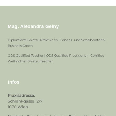
Mag. Alexandra Gelny
Diplomierte Shiatsu Praktikerin | Lebens- und Sozialberaterin |
Business Coach
ÖDS Qualified Teacher | ÖDS Qualified Practitioner | Certified
Wellmother Shiatsu Teacher
Infos
Praxisadresse:
Schrankgasse 12/7
1070 Wien