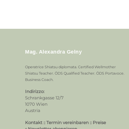
Mag. Alexandra Gelny
Operatrice Shiatsu diplomata. Certified Wellmother
Shiatsu Teacher. ÖDS Qualified Teacher. ÖDS Portavoce.
Business Coach.
Indirizzo:
Schrankgasse 12/7
1070 Wien
Austria
Kontakt
::
Termin vereinbaren
::
Preise
::
Newsletter abonnieren