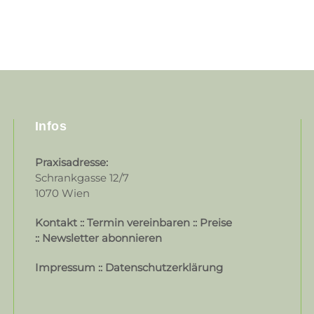
Infos
Praxisadresse:
Schrankgasse 12/7
1070 Wien
Kontakt
::
Termin vereinbaren
::
Preise
::
Newsletter abonnieren
Impressum
::
Datenschutzerklärung