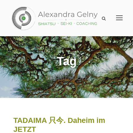
Tag
Inspiration
TADAIMA 只今. Daheim im
JETZT