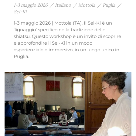
1-3 maggio 2026
/
Italiano
/
Mottola
/
Puglia
/
Sei-Ki
1-3 maggio 2026 | Mottola (TA). Il Sei-Ki è un
‘lignaggio’ specifico nella tradizione dello
shiatsu. Questo workshop è un invito di scoprire
e approfondire il Sei-Ki in un modo
esperienziale e immersivo, in un luogo unico in
Puglia.