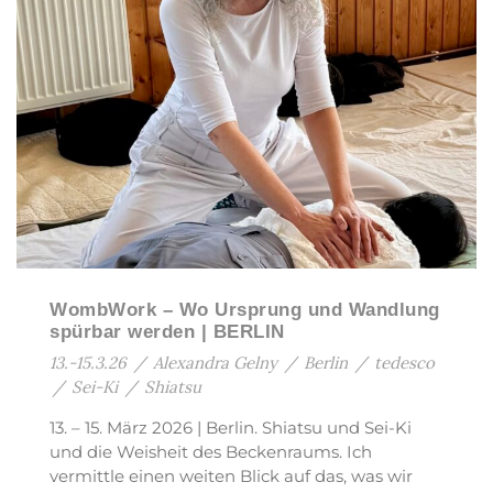
WombWork – Wo Ursprung und Wandlung
spürbar werden | BERLIN
13.-15.3.26
/
Alexandra Gelny
/
Berlin
/
tedesco
/
Sei-Ki
/
Shiatsu
13. – 15. März 2026 | Berlin. Shiatsu und Sei-Ki
und die Weisheit des Beckenraums. Ich
vermittle einen weiten Blick auf das, was wir