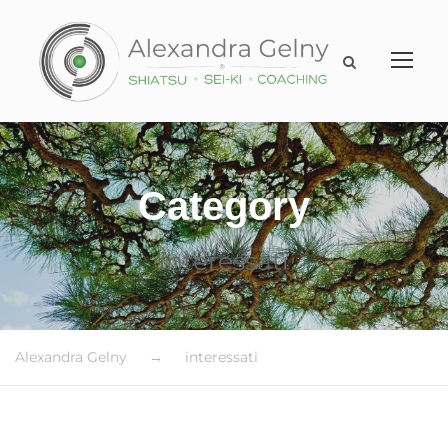
Category
interessati
Alexandra Gelny
→
interessati