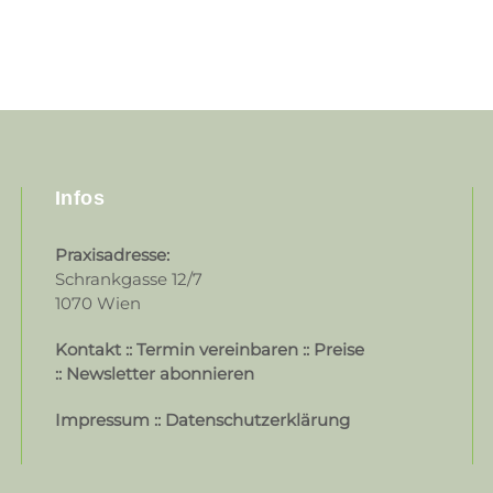
Infos
Praxisadresse:
Schrankgasse 12/7
1070 Wien
Kontakt
::
Termin vereinbaren
::
Preise
::
Newsletter abonnieren
Impressum
::
Datenschutzerklärung