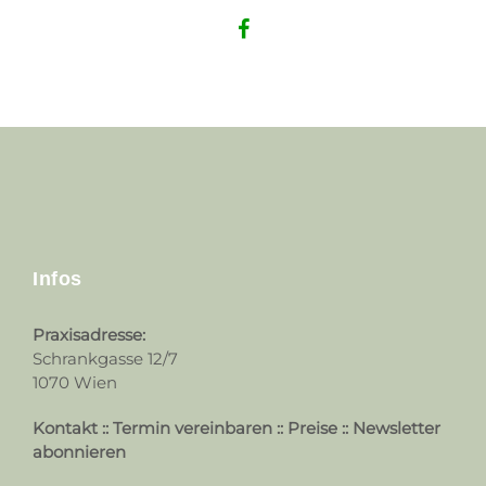
Infos
Praxisadresse:
Schrankgasse 12/7
1070 Wien
Kontakt
::
Termin vereinbaren
::
Preise
::
Newsletter
abonnieren